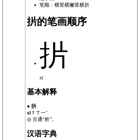
笔顺：
横竖横撇竖横折
扸的笔画顺序
扸
xī
基本解释
●
扸
xī ? ㄒㄧˉ
◎ 古通“析”。
汉语字典