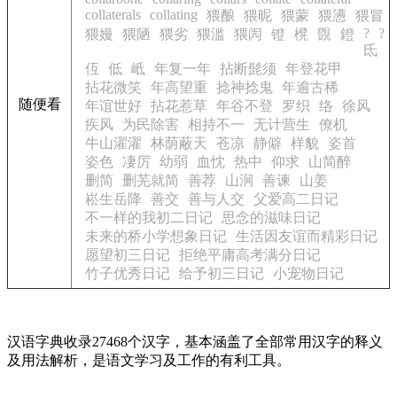
collaterals
collating
猥酿
猥昵
猥蒙
猥懑
猥冒
?
?
猥嫚
猥陋
猥劣
猥滥
猥闶
镫
櫈
覴
鐙
氐
仾
低
岻
年复一年
拈断髭须
年登花甲
拈花微笑
年高望重
捻神捻鬼
年逾古稀
随便看
年谊世好
拈花惹草
年谷不登
罗织
络
徐风
疾风
为民除害
相持不一
无计营生
僚机
牛山濯濯
林荫蔽天
苍凉
静僻
样貌
姿首
姿色
凄厉
幼弱
血忱
热中
仰求
山简醉
删简
删芜就简
善荐
山涧
善谏
山姜
崧生岳降
善交
善与人交
父爱高二日记
不一样的我初二日记
思念的滋味日记
未来的桥小学想象日记
生活因友谊而精彩日记
愿望初三日记
拒绝平庸高考满分日记
竹子优秀日记
给予初三日记
小宠物日记
汉语字典收录27468个汉字，基本涵盖了全部常用汉字的释义
及用法解析，是语文学习及工作的有利工具。