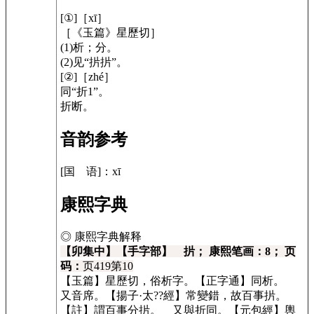
[①]［xī］
［《玉篇》星歷切］
(1)析；分。
(2)见“扸扸”。
[②]［zhé］
同“折1”。
折断。
音韵参考
[国 语]：xī
康熙字典
◎ 康熙字典解释
【卯集中】【手字部】 扸； 康熙笔画：8； 页
码：
页419第10
【玉篇】星歷切，俗析字。【正字通】同析。
又音席。【揚子·太??經】常變錯，故百事扸。
【註】謂百事分扸。 又與折同。【元包經】輿