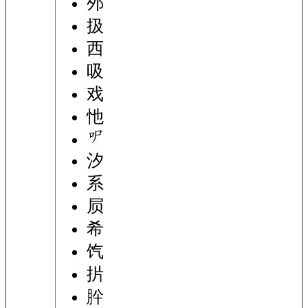
邜
扱
西
吸
戏
忚
汐
系
屃
希
饩
扸
肸