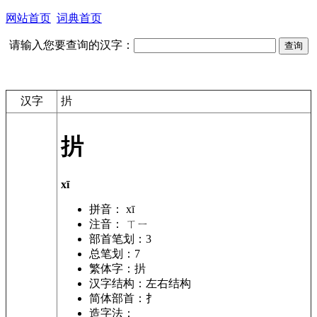
网站首页
词典首页
请输入您要查询的汉字：
汉字
扸
扸
xī
拼音：
xī
注音：
ㄒㄧ
部首笔划：
3
总笔划：
7
繁体字：
扸
汉字结构：
左右结构
简体部首：
扌
造字法：