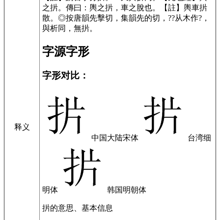
之扸。傳曰：輿之扸，車之脫也。【註】輿車扸
散。◎按唐韻先擊切，集韻先的切，??从木作?，
與析同，無扸。
字源字形
字形对比：
释义
中国大陆宋体
台湾细
明体
韩国明朝体
扸的意思、基本信息