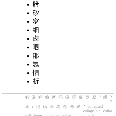
肹
矽
穸
细
卥
呬
郋
忥
怬
析
?
?
蚂
麻
媽
嫲
摩
吗
痳
嗎
痲
蔴
犘
蟆
?
?
?
collapsed
马
犸
玛
码
馬
遤
溤
獁
collapsible
collar
collarbone
collaring
collars
collate
collateral