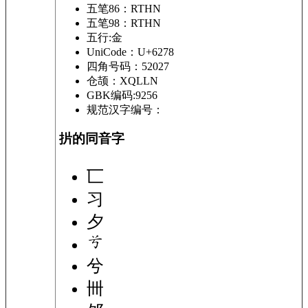
五笔86：RTHN
五笔98：RTHN
五行:金
UniCode：U+6278
四角号码：52027
仓颉：XQLLN
GBK编码:9256
规范汉字编号：
扸的同音字
匸
习
夕
兮
卌