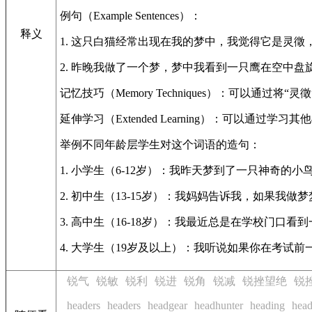
例句（Example Sentences）：
释义
1. 这只白猫经常出现在我的梦中，我觉得它是灵徵
2. 昨晚我做了一个梦，梦中我看到一只鹰在空中
记忆技巧（Memory Techniques）：可以
延伸学习（Extended Learning）：可以通
举例不同年龄层学生对这个词语的造句：
1. 小学生（6-12岁）：我昨天梦到了一只神奇
2. 初中生（13-15岁）：我妈妈告诉我，如果
3. 高中生（16-18岁）：我最近总是在学校门
4. 大学生（19岁及以上）：我听说如果你在考
锐气
锐敏
锐利
锐进
锐角
锐减
锐挫望绝
锐
headers
headers
headgear
headhunter
heading
head