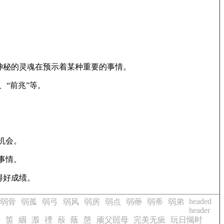
一个神秘的灵魂在预示着某种重要的事情。
、“前兆”等。
机会。
事情。
得好成绩。
headed
弱骨
弱孤
弱弓
弱风
弱房
弱点
弱蔕
弱蒂
弱弟
header
愔
筃
絪
溵
禋
蒑
蔭
慇
顽父嚚母
完美无疵
玩日愒时