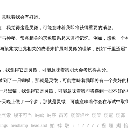
，意味着我会有好运。
盘旋，我觉得这是灵徵，可能意味着我即将获得重要的消息。
通过将“灵徵”与神秘、预兆相关的形象联系起来进行记忆。例如，想象
过学习其他与预兆或征兆相关的成语来扩展对灵徵的理解，例如“千里迢迢”
的小鸟，我觉得它是灵徵，可能意味着我明天会考试得高分。
我做梦梦到了一只蝴蝶，那就是灵徵，可能意味着我即将有一个美好的
口看到一只黑猫，我觉得它是灵徵，可能意味着我即将遇到一些不好的
试前一天晚上做了一个梦，那就是灵徵，可能意味着你会在考试中取
挫气索
锐不可当
蚋眦
蚋序
芮芮
弱管轻丝
弱管
弱冠
弱寡
ings
headlamp
headland
?
?
?
?
?
?
鮊
馞
駮
襏
堙
婣