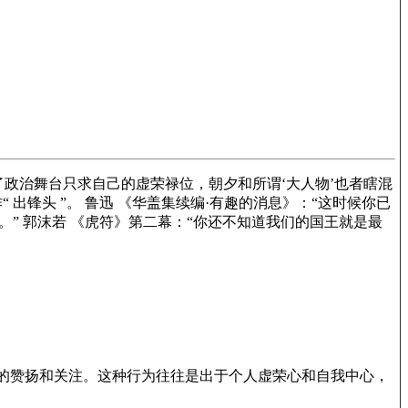
政治舞台只求自己的虚荣禄位，朝夕和所谓‘大人物’也者瞎混
 出锋头 ”。 鲁迅
《华盖集续编·有趣的消息》
：“这时候你已
。” 郭沫若
《虎符》
第二幕：“你还不知道我们的国王就是最
求得他人的赞扬和关注。这种行为往往是出于个人虚荣心和自我中心，