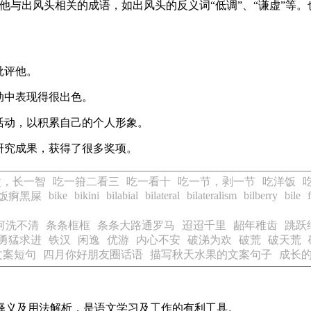
进一步学习其他与出风头相关的成语，如出风头的反义词“低调”、“谦
批评他。
动中表现得很出色。
团活动，以积累自己的个人形象。
的研究成果，获得了很多奖项。
堑，长一智
吃一箝二看三
吃一看十
吃一节，剥一节
吃洋饭
bike
bikini
bilabial
bilateral
bilateralism
bilberry
bile
饭痾黑屎
河洗不清
条条框框
条条大路通罗马
迢迢千里
龆年稚齿
跳跃
勇猛求进
铁汉
闲逸
优游
内心不安
破涕为欢
破荒
破天荒
文案短句
四月你好朋友圈话语
描写秋天水果的文案句子
成长
的释义及用法解析，是语文学习及工作的有利工具。