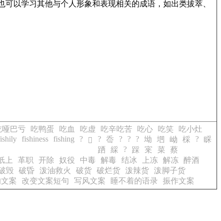
虚”等。也可以学习其他与个人形象和表现相关的成语，如出类拔萃、
吃哑巴亏
吃鸭蛋
吃血
吃虚
吃辛吃苦
吃心
吃笑
吃小灶
fishily
fishiness
fishing
?
?
?
?
?
?
岙
坳
垇
岰
棌
睬
𪁾
?
跴
綵
踩
宷
菜
蔡
纸上
革职
开除
奴役
中毒
解毒
结冰
上冻
解冻
醉酒
破毁
破昏
泼油救火
破货
破烂货
泼辣货
泼脚子货
的文案
改变文案短句
写风文案
睡不着的语录
振作文案