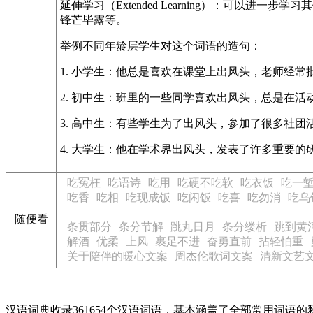
延伸学习（Extended Learning）：可以
锋芒毕露等。
举例不同年龄层学生对这个词语的造句：
1. 小学生：他总是喜欢在课堂上出风头，老师经常
2. 初中生：班里的一些同学喜欢出风头，总是在活
3. 高中生：有些学生为了出风头，参加了很多社
4. 大学生：他在学术界出风头，发表了许多重要
吃冤枉
吃语诗
吃用
吃硬不吃软
吃衣饭
吃一
吃香
吃相
吃现成饭
吃闲饭
吃喜
吃勿消
吃乌
随便看
条贯部分
条分节解
跳丸日月
条分缕析
跳到黄
解酒
优柔
上风
裹足不进
奋勇直前
拈轻怕重
关于陪伴的暖心文案
周杰伦歌词文案
清新文艺
汉语词典收录361654个汉语词语，基本涵盖了全部常用词语