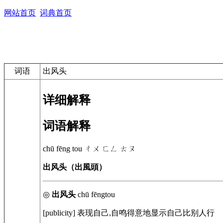
网站首页
词典首页
词语
出风头
详细解释
词语解释
chū fēng tou
ㄔㄨ ㄈㄥ ㄊㄡ
出风头（出風頭）
◎
出风头
chū fēngtou
[publicity]
表现自己,自鸣得意地显示自己比别人行