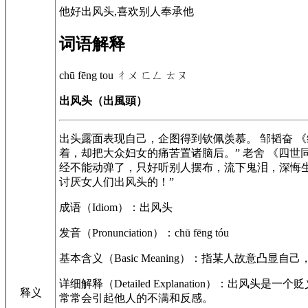
他好出风头,喜欢别人奉承他
词语解释
chū fēng tou
ㄔㄨ ㄈㄥ ㄊㄡ
出风头（出風頭）
出头露面表现自己，企图得到钦佩羡慕。 邹韬奋
《
着，却把大众妇女的痛苦置诸脑后。” 老舍
《四世
经不能动弹了，只好听别人摆布，流下鬼泪，深悔生
讨厌女人们出风头的！”
成语（Idiom）：出风头
发音（Pronunciation）：chū fēng tóu
基本含义（Basic Meaning）：指某人故意凸
详细解释（Detailed Explanation）
释义
常常会引起他人的不满和反感。