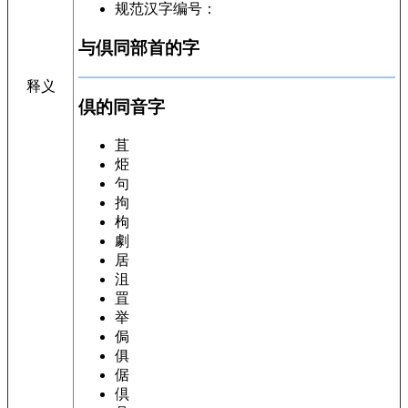
规范汉字编号：
与倶同部首的字
释义
倶的同音字
苴
烥
句
拘
枸
劇
居
沮
罝
举
侷
俱
倨
倶