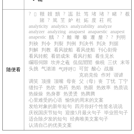
?
?
?
?
韇
韥
黷
讟
肚
笃
堵
琽
睹
覩
𨽍
?
賭
篤
芏
妒
杜
妬
度
荰
秺
analyticity
analytics
analyzability
analyze
analyzer
analyzing
anapaest
anapaestic
anapest
anapestic
?
?
?
?
醨
離
嚟
藜
邌
釐
判明
判袂
判令
判裂
判例
判决书
判决
判据
判解
判教
看风驶船
看风使船
刊心刻骨
看风转舵
看碧成朱
看风行船
看生见长
矙瑕伺隙
坎井之鼃
侃侃誾誾
偷税
三伏
末等
头挑
气汹汹
可贺
酸心
战服
气呼呼
随便看
克劝克俭
作对
谐谑
调笑
顶撞
顶嘴
母丧
父（母）丧
丁忧
丁宁
缝扣子
热饮
热药
热焰
热眼
热效率
热质说
热燥燥
热身赛
热烫烫
热腾腾
心里难受的心语
愉快的周末的文案
发给对象的新年短句
四月你好个性签名说说
庆祝国庆节短句
迎接5月最火句子
毕业照句子
适合除夕发的短句
经典唯美文案句子
认清自己的优美文案