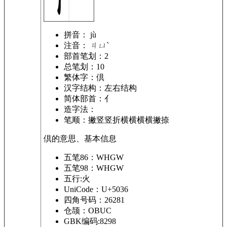
拼音：
jù
注音：
ㄐㄩˋ
部首笔划：
2
总笔划：
10
繁体字：
倶
汉字结构：
左右结构
简体部首：
亻
造字法：
笔顺：
撇竖竖折横横横横撇捺
倶的意思、基本信息
五笔86：WHGW
五笔98：WHGW
五行:火
UniCode：U+5036
四角号码：26281
仓颉：OBUC
GBK编码:8298