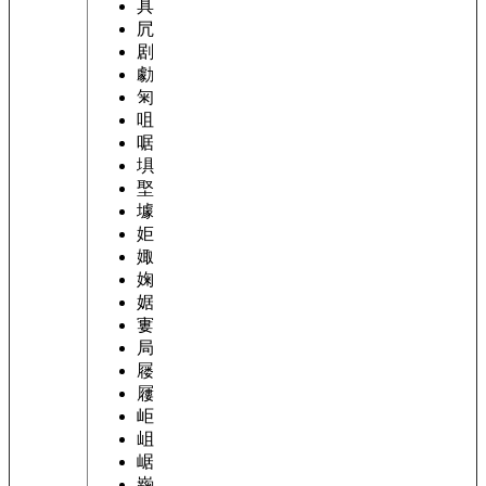
具
凥
剧
勮
匊
咀
啹
埧
埾
壉
姖
娵
婅
婮
寠
局
屦
屨
岠
岨
崌
巈