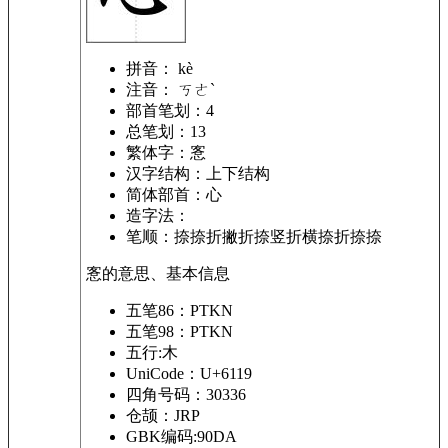
拼音：
kè
注音：
ㄎㄜˋ
部首笔划：
4
总笔划：
13
繁体字：
愙
汉字结构：
上下结构
简体部首：
心
造字法：
笔顺：
捺捺折撇折捺竖折横捺折捺捺
愙的意思、基本信息
五笔86：PTKN
五笔98：PTKN
五行:木
UniCode：U+6119
四角号码：30336
仓颉：JRP
GBK编码:90DA