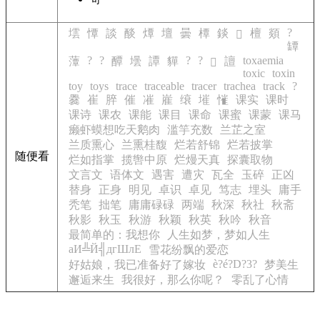
?
墵
憛
談
醈
燂
壇
曇
橝
錟
檀
顃
𥰨
罈
?
?
?
?
toxaemia
藫
醰
壜
譚
貚
譠
𨝸
toxic
toxin
toy
toys
trace
traceable
tracer
trachea
track
?
爨
崔
脺
催
凗
嵟
缞
墔
慛
课实
课时
课诗
课农
课能
课目
课命
课蜜
课蒙
课马
癞虾蟆想吃天鹅肉
滥竽充数
兰芷之室
兰质熏心
兰熏桂馥
烂若舒锦
烂若披掌
随便看
烂如指掌
揽辔中原
烂熳天真
探囊取物
文言文
语体文
遇害
遭灾
瓦全
玉碎
正凶
替身
正身
明见
卓识
卓见
笃志
埋头
庸手
秃笔
拙笔
庸庸碌碌
两端
秋深
秋社
秋斋
秋影
秋玉
秋游
秋颖
秋英
秋吟
秋音
最简单的：我想你
人生如梦，梦如人生
аИ╩Й╣дгШлЕ
雪花纷飘的爱恋
è?é?D?3?
好姑娘，我已准备好了嫁妆
梦美生
邂逅来生
我很好，那么你呢？
零乱了心情