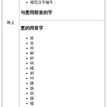
规范汉字编号：
与愙同部首的字
释义
愙的同音字
匼
峇
疴
痾
鈳
钶
嶱
牁
牱
錁
咳
頦
颏
嗑