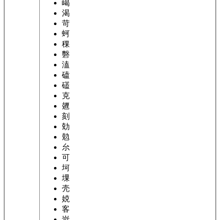
嵑
渴
苛
蚵
稞
礊
溘
磕
礚
克
兣
刻
勀
勊
厼
可
坷
堁
壳
娔
客
岢