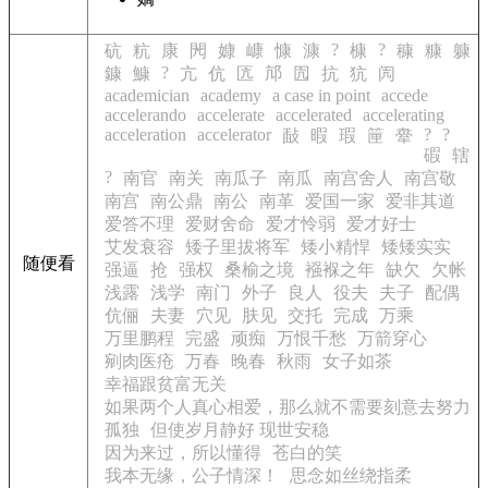
?
?
砊
粇
康
閌
嫝
嵻
慷
漮
槺
穅
糠
躿
?
鏮
鱇
亢
伉
匟
邟
囥
抗
犺
闶
academician
academy
a case in point
accede
accelerando
accelerate
accelerated
accelerating
acceleration
accelerator
?
?
敮
暇
瑕
筪
舝
碬
辖
?
南官
南关
南瓜子
南瓜
南宫舍人
南宫敬
南宫
南公鼎
南公
南革
爱国一家
爱非其道
爱答不理
爱财舍命
爱才怜弱
爱才好士
艾发衰容
矮子里拔将军
矮小精悍
矮矮实实
随便看
强逼
抢
强权
桑榆之境
襁褓之年
缺欠
欠帐
浅露
浅学
南门
外子
良人
役夫
夫子
配偶
伉俪
夫妻
穴见
肤见
交托
完成
万乘
万里鹏程
完盛
顽痴
万恨千愁
万箭穿心
剜肉医疮
万春
晚春
秋雨
女子如茶
幸福跟贫富无关
如果两个人真心相爱，那么就不需要刻意去努力
孤独
但使岁月静好 现世安稳
因为来过，所以懂得
苍白的笑
我本无缘，公子情深！
思念如丝绕指柔