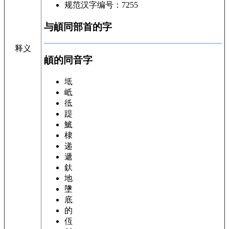
规范汉字编号：7255
与頔同部首的字
释义
頔的同音字
坻
岻
彽
踶
鯳
棣
递
遞
釱
地
墬
底
的
仾