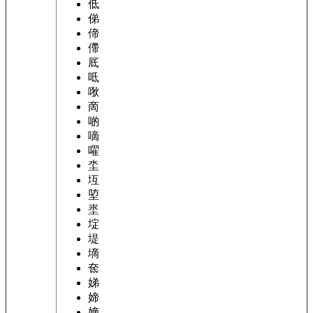
低
俤
偙
僀
厎
呧
唙
啇
啲
嘀
嚁
坔
坘
埅
埊
埞
堤
墑
奃
娣
媂
嫡