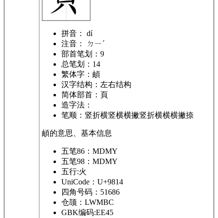
拼音：
dí
注音：
ㄉㄧˊ
部首笔划：
9
总笔划：
14
繁体字：
頔
汉字结构：
左右结构
简体部首：
頁
造字法：
笔顺：
竖折横竖横横撇竖折横横横撇捺
頔的意思、基本信息
五笔86：MDMY
五笔98：MDMY
五行:火
UniCode：U+9814
四角号码：51686
仓颉：LWMBC
GBK编码:EE45