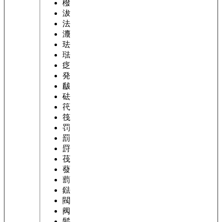
橃
沷
法
灋
珐
琺
疺
発
瞂
砝
笩
筏
罚
罰
罸
茷
蕟
藅
鍅
閥
阀
髪