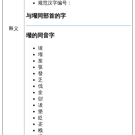
规范汉字编号：
与墢同部首的字
释义
墢的同音字
坺
墢
发
彂
發
乏
伐
佱
傠
冹
垡
姂
峜
栰