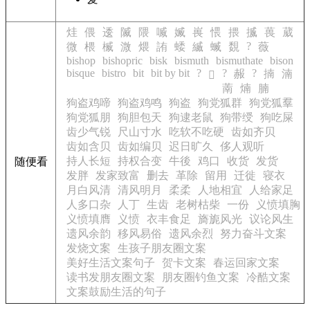
烓
偎
逶
隇
隈
喴
媙
嵔
愄
揋
揻
葨
葳
?
微
椳
楲
溦
煨
詴
蜲
縅
蝛
覣
薇
bishop
bishopric
bisk
bismuth
bismuthate
bison
bisque
bistro
bit
bit by bit
?
?
?
赧
揇
湳
𪅀
萳
煵
腩
狗盗鸡啼
狗盗鸡鸣
狗盗
狗党狐群
狗党狐羣
狗党狐朋
狗胆包天
狗逮老鼠
狗带绶
狗吃屎
齿少气锐
尺山寸水
吃软不吃硬
齿如齐贝
齿如含贝
齿如编贝
迟日旷久
侈人观听
持人长短
持权合变
牛後
鸡口
收货
发货
随便看
发胖
发家致富
删去
革除
留用
迁徙
寝衣
月白风清
清风明月
柔柔
人地相宜
人给家足
人多口杂
人丁
生齿
老树枯柴
一份
义愤填胸
义愤填膺
义愤
衣丰食足
旖旎风光
议论风生
遗风余韵
移风易俗
遗风余烈
努力奋斗文案
发烧文案
生孩子朋友圈文案
美好生活文案句子
贺卡文案
春运回家文案
读书发朋友圈文案
朋友圈钓鱼文案
冷酷文案
文案鼓励生活的句子