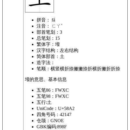
拼音：
fá
注音：
ㄈㄚˊ
部首笔划：
3
总笔划：
15
繁体字：
墢
汉字结构：
左右结构
简体部首：
土
造字法：
笔顺：
横竖横折捺撇撇捺折横折撇折折捺
墢的意思、基本信息
五笔86：FWXC
五笔98：FWXC
五行:土
UniCode：U+58A2
四角号码：42147
仓颉：GNOE
GBK编码:898F