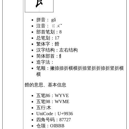
拼音：
gǔ
注音：
ㄍㄨˇ
部首笔划：
8
总笔划：
17
繁体字：
餶
汉字结构：
左右结构
简体部首：
飠
造字法：
笔顺：
撇捺捺折横横折捺竖折折捺折竖折横
横
餶的意思、基本信息
五笔86：WYVE
五笔98：WVME
五行:木
UniCode：U+9936
四角号码：87727
仓颉：OIBBB