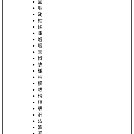
固
堌
夃
姑
嫴
孤
尳
崓
崮
愲
故
柧
梏
棝
榖
榾
橭
毂
汩
沽
泒
淈