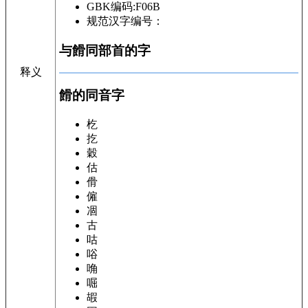
GBK编码:F06B
规范汉字编号：
与餶同部首的字
释义
餶的同音字
杚
扢
穀
估
傦
僱
凅
古
咕
唂
唃
啒
嘏