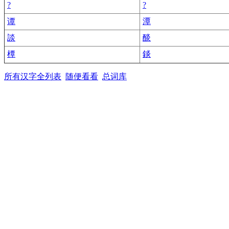
?
?
谭
潭
談
醈
橝
錟
所有汉字全列表
随便看看
总词库