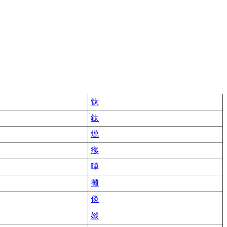
钛
鈦
燤
痑
嘽
攤
倓
婒