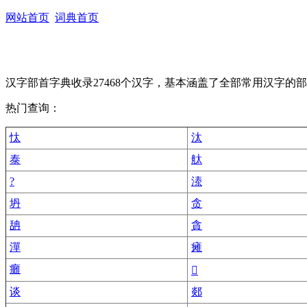
网站首页
词典首页
汉字部首字典收录27468个汉字，基本涵盖了全部常用汉字
热门查询：
忲
汰
泰
舦
?
溙
坍
贪
舑
貪
潬
瘫
癱
𤅩
谈
郯