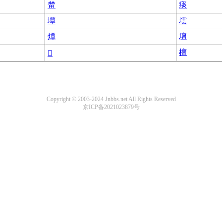
榃
痰
墰
墵
燂
壇
檀
𥰨
Copyright © 2003-2024 Jnbbs.net All Rights Reserved
京ICP备2021023879号