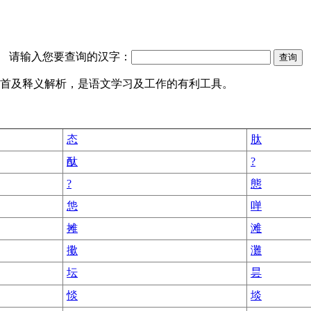
请输入您要查询的汉字：
的部首及释义解析，是语文学习及工作的有利工具。
态
肽
酞
?
?
態
怹
啴
摊
滩
擹
灘
坛
昙
惔
埮