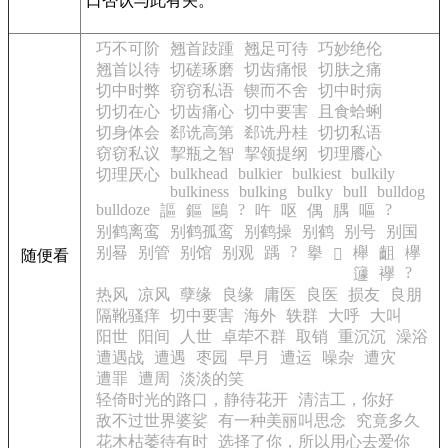
口否认与此有关。
巧不可阶
翘首跂踵
翘足可待
巧妙绝伦
翘首以待
切磋琢磨
切齿痛恨
切肤之痛
切中时弊
窃窃私语
锲而不舍
切中时病
切切在心
切齿痛心
切中要害
且食蛤蜊
切身体会
郄诜高第
郄诜丹桂
切切私语
窃窃私议
挈瓶之智
挈领提纲
切理餍心
bulkhead
bulkier
bulkiest
bulkily
切理厌心
bulkiness
bulking
bulky
bull
bulldog
bulldoze
?
?
謳
鏂
鷗
吘
呕
偶
腢
嘔
别鹤离鸾
别鹤孤鸾
别鹤操
别鹤
别号
别国
?
别晷
别管
别馆
别观
踽
擧
櫸
齟
欅
𥴧
随便看
?
籧
襷
热风
凉风
孽缘
良缘
庸医
良医
损友
良朋
隔靴骚痒
切中要害
海外
轶群
大呼
大叫
阳世
阳间
人世
卓荦不群
取销
重沉沉
澡浴
遭遇战
遭遇
枣园
早月
遭运
噪杂
遭灾
遭罪
遭周
淡淡的笑
轻倚时光的路口，静待花开
清洁工，你好
敌不过世界婆娑
有一种美丽叫思念
究竟多久
花木枯萎待有时
选择了你，所以用心去爱你