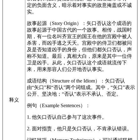
定的负面含义，暗示着对事实的故意掩盖或不诚
实。
故事起源（Story Origin）：矢口否认这个成语的
故事起源于中国古代的一个故事。相传，战国时
期，有一位名叫齐宣王的国王在他的宫殿中被人
杀害，而凶手逃之夭夭。宫殿中的侍卫们都被问
及是否知道凶手的身份，但他们都矢口否认，声
称不知道。最后，真相大白，原来是其中一位侍
卫是凶手。从此，矢口否认这个成语就流传下
来，用来形容人们公开地否认事实。
成语结构（Structure of the Idiom）：矢口否认
由“矢口”和“否认”两个词组成。其中，“矢口”表示
公开、坚决地；“否认”表示不承认、否定。
释义
例句（Example Sentences）：
1. 他矢口否认自己参与了这次事件。
2. 面对指责，他只是矢口否认，不肯承认错误。