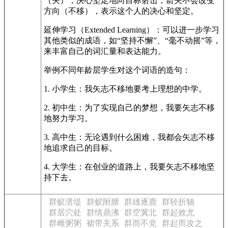
（矢），决心坚定地向目标射击，箭矢不会改变
方向（不移），表示这个人的决心和坚定。
延伸学习（Extended Learning）：可以进一步学习
其他类似的成语，如“坚持不懈”、“毫不动摇”等，
来丰富自己的词汇量和表达能力。
举例不同年龄层学生对这个词语的造句：
1. 小学生：我矢志不移地要考上理想的中学。
2. 初中生：为了实现自己的梦想，我要矢志不移
地努力学习。
3. 高中生：无论遇到什么困难，我都会矢志不移
地追求自己的目标。
4. 大学生：在创业的道路上，我要矢志不移地坚
持下去。
群蚁溃堤
群蚁附膻
群雄逐鹿
群轻折轴
群居穴处
群情鼎沸
群空冀北
群起效尤
群雌粥粥
裙带关系
群而不党
群起而攻之