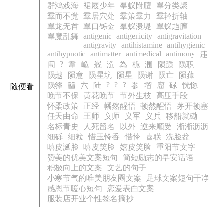
群鸿戏海
裙屐少年
羣蚁附膻
羣分类聚
羣而不党
羣居穴处
羣策羣力
羣轻折轴
羣龙无首
羣口铄金
羣蚁溃堤
羣蚁趋膻
antigenic
antigenicity
antigravitation
羣魔乱舞
antigravity
antihistamine
antihygienic
antihypnotic
antimatter
antimedical
antimony
违
?
闱
韋
峗
峞
洈
為
桅
涠
陨踬
陨职
陨越
陨意
陨星坑
陨星
陨谢
陨亡
陨蘀
?
?
?
陨箨
羀
六
陆
翏
塯
廇
碌
恍惚
随便看
晚节不保
黄花晚节
节外生枝
高压手段
怀柔政策
正经
幡然醒悟
顿然醒悟
茅开顿塞
任天由命
王师
义师
义军
义兵
移船就磡
名标青史
人死留名
以外
逆来顺受
淅淅沥沥
细砾
细粒
惜玉怜香
惜怜
喜联
洗脸盆
嘻皮涎脸
嘻皮笑脸
嬉皮笑脸
重阳节文字
赞美的优美文案短句
简短励志的早安话语
积极向上的文案
文艺的句子
小寒节气的唯美朋友圈文案
足球文案短句干净
感恩节暖心短句
恋爱表白文案
服装店开业个性签名摘抄