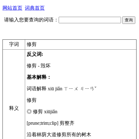
网站首页
词典首页
请输入您要查询的词语：
字词
修剪
反义词:
修剪
- 毁坏
基本解释：
词语解释 xiū jiǎn ㄒㄧㄨ ㄐㄧㄢˇ
修剪
释义
◎ 修剪 xiūjiǎn
[prune;trim;clip] 剪整齐
沿着林荫大道修剪所有的树木