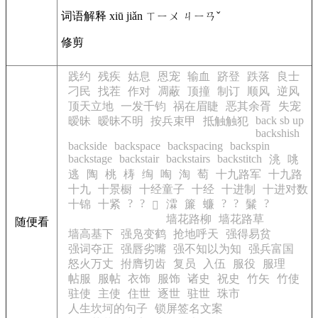
词语解释 xiū jiǎn ㄒㄧㄨ ㄐㄧㄢˇ
修剪
践约
残疾
姑息
恩宠
输血
跻登
跌落
良士
刁民
找茬
作对
凋蔽
顶撞
制订
顺风
逆风
顶天立地
一发千钧
祸在眉睫
恶其余胥
失宠
back sb up
暧昧
暧昧不明
按兵束甲
抵触触犯
backshish
backside
backspace
backspacing
backspin
backstage
backstair
backstairs
backstitch
洮
咷
逃
陶
桃
梼
绹
啕
淘
萄
十九路军
十九路
十九
十景橱
十经童子
十经
十进制
十进对数
?
?
?
?
?
十锦
十紧
瀮
簾
蠊
鬑
𩄡
墙花路柳
墙花路草
随便看
墙高基下
强凫变鹤
抢地呼天
强得易贫
强词夺正
强唇劣嘴
强不知以为知
强兵富国
怒火万丈
拊膺切齿
复员
入伍
服役
服理
帖服
服帖
衣饰
服饰
诸史
祝史
竹矢
竹使
驻使
主使
住世
逐世
驻世
珠市
人生坎坷的句子
锁屏签名文案