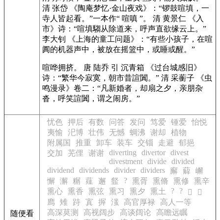
清 张岱 《陶庵梦忆·金山夜戏》：“锣鼓喧填，一
寺人皆起看。”一本作“ 喧嗔 ”。 清 黄景仁 《入
市》诗：“喧填騶从除道来，呼声直欲缘云上。”
李大钊 《上海的童工问题》：“有些小孩子，在喧
阗的机器声中，被放在摇篮中，或睡或醒。”
喧哗拥挤。 唐 陆乔 引 沉青箱 《过台城感旧》
诗：“繁华今寂寞，朝市昔諠闐。” 清 采蘅子 《虫
鸣漫录》卷二：“凡新婚者，却扇之夕，亲朋杂
沓，呼笑諠闐，谓之闹房。”
忧色
押后
有数
问答
发问
笃爱
锺爱
怡悦
夷愉
汜博
壮伟
无憾
蜩沸
谢却
植物
附属国
推重
卸车
装车
交锱
走避
郁挹
diverting
divertor
divest
交加
芜俚
谢谢
divestment
divide
divided
dividend
dividends
divider
dividers
廨
薢
嶰
?
懈
澥
糏
薤
邂
韰
熏胥
熏脩
熏修
熏辛
?
?
熏心
熏香
熏弦
熏习
熏夕
熏土
𥿮
𦭮
廌
雉
跱
寘
搱
滍
高官厚禄
高人一等
高深莫测
高视阔步
高谈阔论
高瞻远瞩
随便看