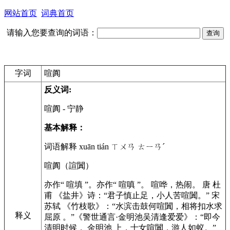
网站首页
词典首页
请输入您要查询的词语：
字词
喧阗
反义词:
喧阗
- 宁静
基本解释：
词语解释 xuān tián ㄒㄨㄢ ㄊㄧㄢˊ
喧阗（諠闐）
亦作“ 喧填 ”。亦作“ 喧嗔 ”。 喧哗，热闹。 唐 杜
甫 《盐井》诗：“君子慎止足，小人苦喧闐。” 宋
苏轼 《竹枝歌》：“水滨击鼓何喧闐，相将扣水求
释义
屈原 。”《警世通言·金明池吴清逢爱爱》：“即今
清明时候， 金明池 上，士女喧闐，游人如蚁。”