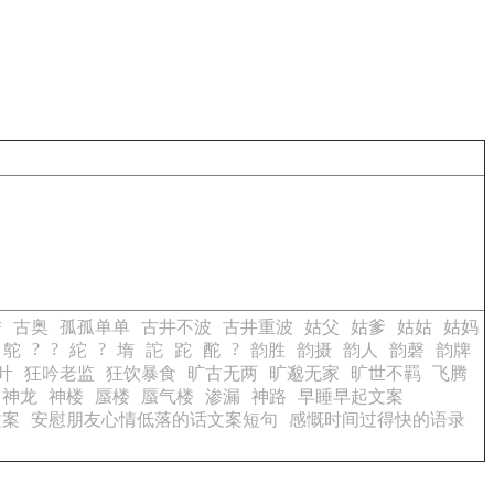
誉
古奥
孤孤单单
古井不波
古井重波
姑父
姑爹
姑姑
姑妈
?
?
?
?
鸵
紽
堶
詑
跎
酡
韵胜
韵摄
韵人
韵磬
韵牌
叶
狂吟老监
狂饮暴食
旷古无两
旷邈无家
旷世不羁
飞腾
神龙
神楼
蜃楼
蜃气楼
渗漏
神路
早睡早起文案
文案
安慰朋友心情低落的话文案短句
感慨时间过得快的语录