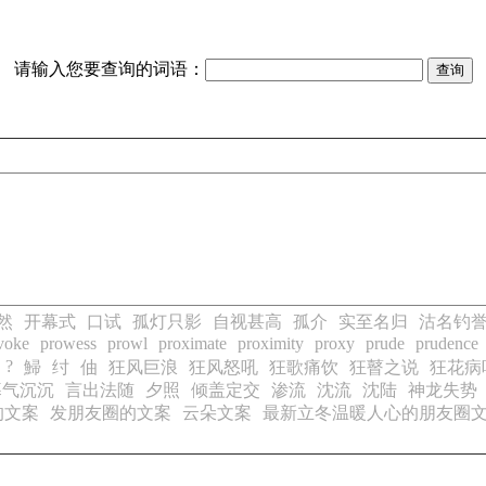
请输入您要查询的词语：
然
开幕式
口试
孤灯只影
自视甚高
孤介
实至名归
沽名钓
voke
prowess
prowl
proximate
proximity
proxy
prude
prudence
?
鯞
纣
伷
狂风巨浪
狂风怒吼
狂歌痛饮
狂瞽之说
狂花病
暮气沉沉
言出法随
夕照
倾盖定交
渗流
沈流
沈陆
神龙失势
的文案
发朋友圈的文案
云朵文案
最新立冬温暖人心的朋友圈