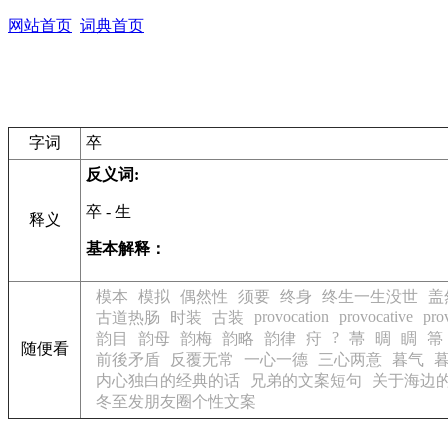
网站首页
词典首页
字词
卒
反义词:
卒
- 生
释义
基本解释：
模本
模拟
偶然性
须要
终身
终生一生没世
盖
provocation
provocative
pro
古道热肠
时装
古装
?
韵目
韵母
韵梅
韵略
韵律
疛
菷
晭
睭
箒
随便看
前後矛盾
反覆无常
一心一德
三心两意
暮气
内心独白的经典的话
兄弟的文案短句
关于海边
冬至发朋友圈个性文案