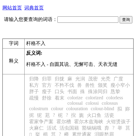
网站首页
词典首页
请输入您要查询的词语：
字词
杆格不入
反义词:
释义
杆格不入
- 自圆其说、无懈可击、天衣无缝
归降
归罪
归拢
麻
光润
茂密
光秃
广度
私方
官方
不矜不伐
兽
兽性
颁奖
瘦小窄小
胖子
瘦子
口头
书面
殊
殊涂同归
恳挚
colorize
colorized
colorless
疏慢
舒徐
着末
colossal
colossi
colossus
colostrum
colour
colouration
colour-blind
拟
妳
?
?
抳
狔
苨
柅
掜
旎
火口鱼
活瓷
霍家争产案
霍尔槽
霍尔木兹海峡
火钳烫孩子
?
火麻仁
活试
活虫国籍
豁锅锅哦
弆
举
莒
?
挙
椇
筥
榉
累世通家
泪眼愁眉
𠔖