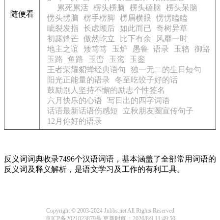
累死累活
楞头楞脑
楞头磕脑
楞头呆脑
随便看
愣头愣脑
楞手楞脚
楞眉横眼
愣愣瞌瞌
眦裂发指
长虑顾后
如此而已
奇树异草
初露锋芒
傲然屹立
比下有余
风靡一时
地主之谊
矮笃笃
玉炉
愚鲁
语录
玉辂
御路
玉路
鱼路
玉峦
玉鸾
玉銮
王者荣耀貂蝉经典语句
独一无二的生日短句
阳光正能量的语录
冬至吃饺子好的话
鼓励别人坚持不懈的励志个性签名
六月快乐的心语
写日出的四字词语
话语最新话语伤感短
立秋朋友圈宣传句子
12月你好的语录
反义词词典收录7496个汉语词语，基本涵盖了全部常用词语的
反义词及释义解析，是语文学习及工作的有利工具。
Copyright © 2003-2024 Jnbbs.net All Rights Reserved
京ICP备2021023879号
更新时间：2026/8/9 11:49:50