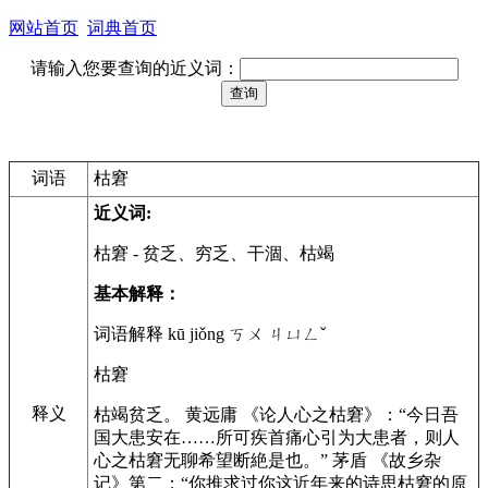
网站首页
词典首页
请输入您要查询的近义词：
词语
枯窘
近义词:
枯窘
- 贫乏、穷乏、干涸、枯竭
基本解释：
词语解释 kū jiǒng ㄎㄨ ㄐㄩㄥˇ
枯窘
释义
枯竭贫乏。 黄远庸 《论人心之枯窘》：“今日吾
国大患安在……所可疾首痛心引为大患者，则人
心之枯窘无聊希望断絶是也。” 茅盾 《故乡杂
记》第二：“你推求过你这近年来的诗思枯窘的原