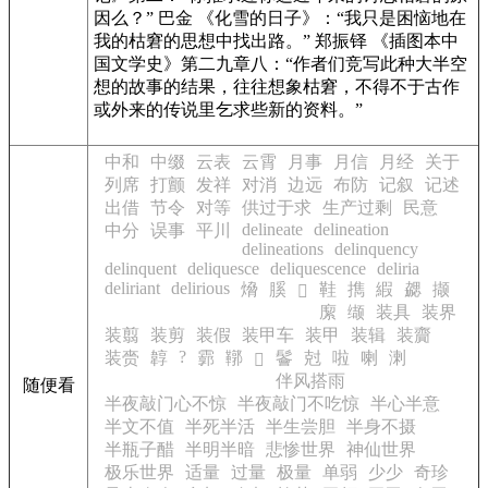
因么？” 巴金 《化雪的日子》：“我只是困恼地在
我的枯窘的思想中找出路。” 郑振铎 《插图本中
国文学史》第二九章八：“作者们竞写此种大半空
想的故事的结果，往往想象枯窘，不得不于古作
或外来的传说里乞求些新的资料。”
中和
中缀
云表
云霄
月事
月信
月经
关于
列席
打颤
发祥
对消
边远
布防
记叙
记述
出借
节令
对等
供过于求
生产过剩
民意
delineate
delineation
中分
误事
平川
delineations
delinquency
delinquent
deliquesce
deliquescence
deliria
deliriant
delirious
熁
膎
鞋
擕
縀
勰
撷
𣣲
緳
缬
装具
装界
装翦
装剪
装假
装甲车
装甲
装辑
装齎
?
装赍
韕
霩
鞹
鬠
尅
啦
喇
溂
𪗽
伴风搭雨
随便看
半夜敲门心不惊
半夜敲门不吃惊
半心半意
半文不值
半死半活
半生尝胆
半身不摄
半瓶子醋
半明半暗
悲惨世界
神仙世界
极乐世界
适量
过量
极量
单弱
少少
奇珍