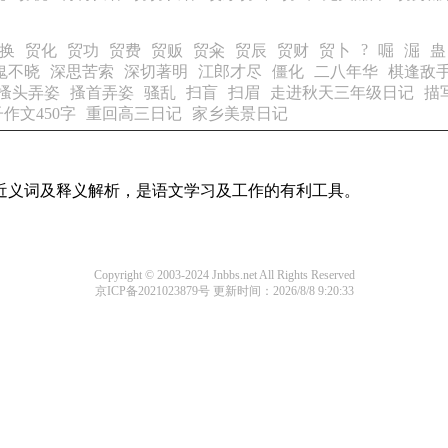
?
换
贸化
贸功
贸费
贸贩
贸籴
贸辰
贸财
贸卜
啒
淈
蛊
鬼不晓
深思苦索
深切著明
江郎才尽
僵化
二八年华
棋逢敌
搔头弄姿
搔首弄姿
骚乱
扫盲
扫眉
走进秋天三年级日记
描
作文450字
重回高三日记
家乡美景日记
的近义词及释义解析，是语文学习及工作的有利工具。
Copyright © 2003-2024 Jnbbs.net All Rights Reserved
京ICP备2021023879号
更新时间：2026/8/8 9:20:33