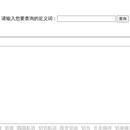
请输入您要查询的近义词：
窥
窃视
喁喁私语
切切私语
咬牙切齿
切当
无关痛痒
切身痛