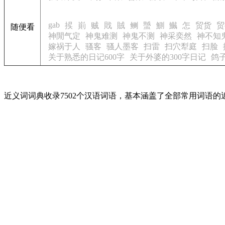
gab
捑
崱
贼
戝
賊
鲗
蠈
鰂
鱡
怎
贸货
贸
随便看
神閒气定
神鬼难测
神鬼不测
神采奕然
神不知
嫁祸于人
骚客
骚人墨客
扫雷
扫穴犁庭
扫脸
关于熟悉的日记600字
关于外婆的300字日记
鸽子
近义词词典收录7502个汉语词语，基本涵盖了全部常用词语