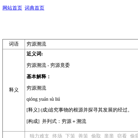
网站首页
词典首页
词语
穷源溯流
近义词:
穷源溯流
- 穷源竟委
基本解释：
穷源溯流
释义
qióng yuán sù liú
[释义] (成)追究事物的根源并探寻其发展的经过。
[构成] 并列式：穷源＋溯流
独力难支
终场
下策
善策
偷取
凿凿
窃看
偷