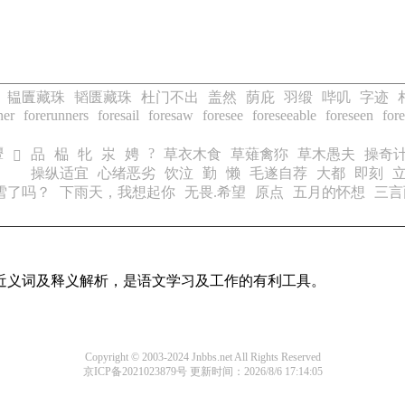
韫匵藏珠
韬匮藏珠
杜门不出
盖然
荫庇
羽缎
哔叽
字迹
ner
forerunners
foresail
foresaw
foresee
foreseeable
foreseen
fore
?
顰
品
榀
牝
汖
娉
草衣木食
草薙禽狝
草木愚夫
操奇
𩴱
操纵适宜
心绪恶劣
饮泣
勤
懒
毛遂自荐
大都
即刻
雪了吗？
下雨天，我想起你
无畏.希望
原点
五月的怀想
三言
的近义词及释义解析，是语文学习及工作的有利工具。
Copyright © 2003-2024 Jnbbs.net All Rights Reserved
京ICP备2021023879号
更新时间：2026/8/6 17:14:05