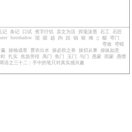
札记
条记
口试
煮字疗饥
卖文为活
挥毫泼墨
石工
石匠
seer
foreshadow
琚
腒
趄
跔
跙
锔
裾
雎
艍
雩门
𥇛
雩敛
雩蜡
计赢
操翰成章
曹衣出水
操必胜之券
操切从事
操纵如意
立时
扎实
焦急旁徨
禹门
鱼门
玉门
与门
愚蒙
雨蒙
愚懵
两语之三十二：手中的笔只对真实感兴趣