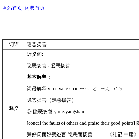
网站首页
词典首页
词语
隐恶扬善
近义词:
隐恶扬善
- 遏恶扬善
基本解释：
词语解释 yǐn è yáng shàn ㄧㄣˇ ㄜˋ ㄧㄤˊ ㄕㄢˋ
隐恶扬善（隱惡揚善）
释义
◎ 隐恶扬善 yǐn’è-yángshàn
[concel the faults of others and prai
舜好问而好察迩言,隐恶而扬善。——《礼记·中庸》