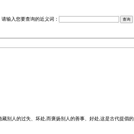
请输入您要查询的近义词：
se their good points] 隐藏别人的过失、坏处,而褒扬别人的善事、好处,这