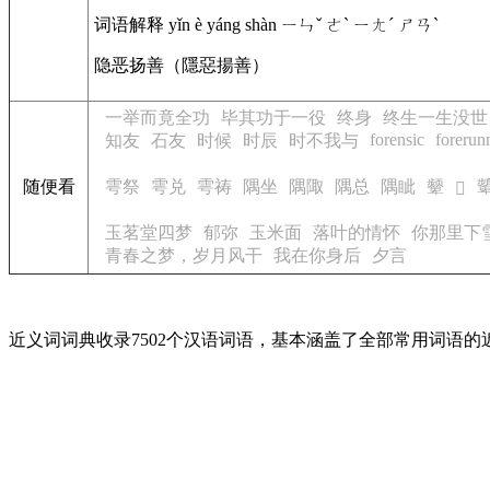
词语解释 yǐn è yáng shàn ㄧㄣˇ ㄜˋ ㄧㄤˊ ㄕㄢˋ
隐恶扬善（隱惡揚善）
一举而竟全功
毕其功于一役
终身
终生一生没世
forensic
forerun
知友
石友
时候
时辰
时不我与
随便看
雩祭
雩兑
雩祷
隅坐
隅陬
隅总
隅眦
颦
𧭹
玉茗堂四梦
郁弥
玉米面
落叶的情怀
你那里下
青春之梦，岁月风干
我在你身后
夕言
近义词词典收录7502个汉语词语，基本涵盖了全部常用词语