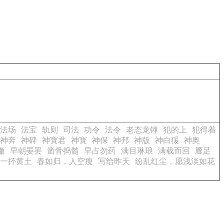
法场
法宝
轨则
司法
功令
法令
老态龙锺
犯的上
犯得着
神奔
神碑
神寳君
神寳
神保
神邦
神版
神白猨
神奥
辙
早朝晏罢
凿骨捣髓
早占勿药
满目琳琅
满载而回
餍足
一抔黄土
春如归，人空瘦
写给昨天
纷乱红尘，愿浅淡如花