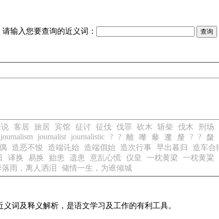
请输入您要查询的近义词：
论说
客居
旅居
宾馆
征讨
征伐
伐罪
砍木
斩柴
伐木
刑场
journalism
journalist
journalistic
?
?
?
?
離
嚟
藜
邌
釐
斄
偶
造恶不悛
造端讬始
造端倡始
造次行事
早出暮归
造车合
日
译换
易换
贻患
遗患
意乱心慌
仪皇
一枕黄梁
一枕黄粱
季落雨，离人洒泪
储情一生，为谁倾城
的近义词及释义解析，是语文学习及工作的有利工具。