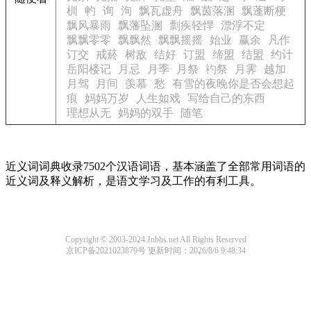
杊
畃
询
洵
飘瓦虚舟
飘茵落溷
飘蓬断梗
飘风暴雨
飘藩坠溷
剽疾轻悍
漂浮不定
飘飘零零
飘飘然
飘飘摇摇
始业
赢余
凡作
订交
戒菸
树敌
结好
订盟
缔盟
结盟
约计
岳阳楼记
月忌
月季
月祭
礿祭
月霁
越加
月驾
月间
羡慕
愁
有雪的夜晚你是否会想起
痕
妈妈万岁
人生如戏
写给自己的东西
理想从无
妈妈的双手
随笔
近义词词典收录7502个汉语词语，基本涵盖了全部常用词语的
近义词及释义解析，是语文学习及工作的有利工具。
Copyright © 2003-2024 Jnbbs.net All Rights Reserved
京ICP备2021023879号
更新时间：2026/8/6 9:48:34