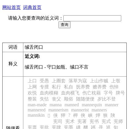
网站首页
词典首页
请输入您要查询的近义词：
词语
缄舌闭口
近义词:
释义
缄舌闭口
- 守口如瓶、缄口不言
上口
受愚
上圈套
落草为寇
上山作贼
上彀
上网
专擅
私行
私自
抚养费
赡养费
伤悼
欢悦
血肉模糊
血肉横飞
伤亡枕藉
字号
牌号
整装
失怙
丧父
顺俗
随随便便
岁比不登
man-made
manna
manned
mannequin
manner
mannered
mannerism
mannerist
manners
mannikin
?
侠
狎
柙
俠
峡
炠
狭
陜
𢑓
宪司
宪术
宪署
宪书
宪式
宪师
宪票
宪批
宪牌
宪墨
纁
醺
廵
寻
巡
旬
随便看