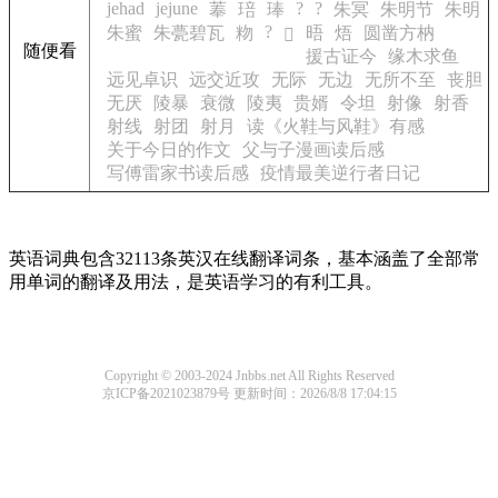
jehad
jejune
?
?
菶
琣
琫
朱冥
朱明节
朱明
?
朱蜜
朱甍碧瓦
粅
晤
焐
圆凿方枘
𡨂
随便看
援古证今
缘木求鱼
远见卓识
远交近攻
无际
无边
无所不至
丧胆
无厌
陵暴
衰微
陵夷
贵婿
令坦
射像
射香
射线
射团
射月
读《火鞋与风鞋》有感
关于今日的作文
父与子漫画读后感
写傅雷家书读后感
疫情最美逆行者日记
英语词典包含32113条英汉在线翻译词条，基本涵盖了全部常
用单词的翻译及用法，是英语学习的有利工具。
Copyright © 2003-2024 Jnbbs.net All Rights Reserved
京ICP备2021023879号
更新时间：2026/8/8 17:04:15