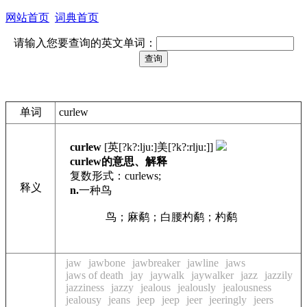
网站首页
词典首页
请输入您要查询的英文单词：
单词
curlew
curlew
[英[?k?:lju:]美[?k?:rlju:]]
curlew的意思、解释
复数形式：curlews;
释义
n.
一种鸟
网络
鸟；麻鹬；白腰杓鹬；杓鹬
jaw
jawbone
jawbreaker
jawline
jaws
jaws of death
jay
jaywalk
jaywalker
jazz
jazzily
jazziness
jazzy
jealous
jealously
jealousness
jealousy
jeans
jeep
jeep
jeer
jeeringly
jeers