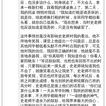
应，也没多说什么，转身就走了。不大会儿，拿
来一根新灯棍，踩着我的课桌换上了。第二天，
我的同桌 悄悄对我说：“我知道灯棍是谁弄坏的，
就是你。咱老师换灯棍的时候，全班同学都抬着
头看，就你自己低着头。”现在想来，当时史老师
也应该知道是我弄的，只是没有揭破罢了。
这件事情丝毫没有影响史老师对我的看法。他不
停地夸奖我，课堂上他提出一个问题后，总是在
其他同学都低着头默不作声时点我的名字，可见
他对我的信任。我回答正确的时候，他就毫不吝
啬地表扬我，说“你真聪明！我知道你会！你看人
家田晓东！”等话鼓励我。当然也有回答不出的时
候，只要我站起来一摸头皮，史老师就知道我也
不会了，就微笑着点头让我坐下。史老师不但当
面夸奖我，背后也经常提起我，每次考试后，各
班之间要比成绩，每当别班的老师炫耀自己班的
高分时，史老师总是接上他们的话茬说：“你们这
算什么本事！一天从早学到晚！我班的田晓东才
是本事，不大用学都能考好！”一副骄傲的神气。
史老师不遗余力的鼓励，给我带来极大的信心，
让我相信自己无论什么情况下都能学的好。我