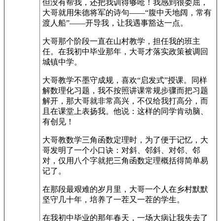
但没有帮我，还把我训得够呛！我感到很委屈，
大哥就用朱德将军的诗句——“腹中天地阔，常有
渡人船”——开导我，让我遇事豁达一点。
大哥那个阶段一直在山村教学，担任我的班主
任。在我初中毕业那年，大哥才落实政策被调回
城镇中学。
大哥教学不墨守成规，喜欢“启发式”授课。同样
解数理化习题，我不按照讲课常规步骤而把习题
解开，那大哥就非常高兴，不仅给我打高分，而
且在课堂上表扬我。他说：这样的同学肯动脑、
有创见！
大哥教数学三角函数定理时，为了便于记忆，大
哥发明了一个小口诀：对斜、邻斜、对邻、邻
对，仅用八个字就把三角函数定理概括得简单易
记了。
在那段最艰难的岁月里，大哥一个人在乡村默默
坚守几十年，培养了一茬又一茬的学生。
在我初中毕业的那年春天，一场大病让我失去了