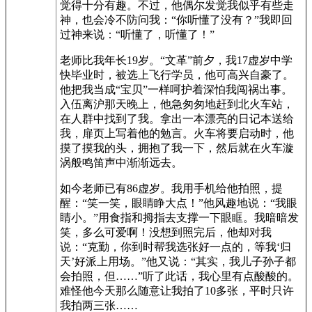
觉得十分有趣。不过，他偶尔发觉我似乎有些走
神，也会冷不防问我：“你听懂了没有？”我即回
过神来说：“听懂了，听懂了！”
老师比我年长19岁。“文革”前夕，我17虚岁中学
快毕业时，被选上飞行学员，他可高兴自豪了。
他把我当成“宝贝”一样呵护着深怕我闯祸出事。
入伍离沪那天晚上，他急匆匆地赶到北火车站，
在人群中找到了我。拿出一本漂亮的日记本送给
我，扉页上写着他的勉言。火车将要启动时，他
摸了摸我的头，拥抱了我一下，然后就在火车漩
涡般鸣笛声中渐渐远去。
如今老师已有86虚岁。我用手机给他拍照，提
醒：“笑一笑，眼睛睁大点！”他风趣地说：“我眼
睛小。”用食指和拇指去支撑一下眼眶。我暗暗发
笑，多么可爱啊！没想到照完后，他却对我
说：“克勤，你到时帮我选张好一点的，等我‘归
天’好派上用场。”他又说：“其实，我儿子孙子都
会拍照，但……”听了此话，我心里有点酸酸的。
难怪他今天那么随意让我拍了10多张，平时只许
我拍两三张……