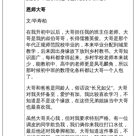
恩师大哥
文/毕寿柏
在我升初中以后，大哥担任我的班主任老师。大
哥是我的叔伯哥哥，长得儒雅英俊。大哥是那个
年代正规师范院校毕业的，本来毕业分配到城里
教学，后来因出身缘故下放到乡村教书。大哥知
识面广，每科都拿得起来。乡村学校老师本来就
少，能教初中、高中的老师更是凤毛麟角，所以
那时候初中班的数理化各科都让大哥一个人包
了。
大哥和爸爸是同龄人，俗话说“长兄如父”。大哥
对我关怀备至，爱护有加。我比较喜欢学习，不
知道是不是这个缘故，在这些兄弟姐妹当中大哥
也最喜欢我。
虽然大哥关心我，但对我要求特别严格。有一位
调皮的同学欺负我，我们俩你来我往打口水仗，
最后他还对我拳脚相加。大哥知道这件事后，不