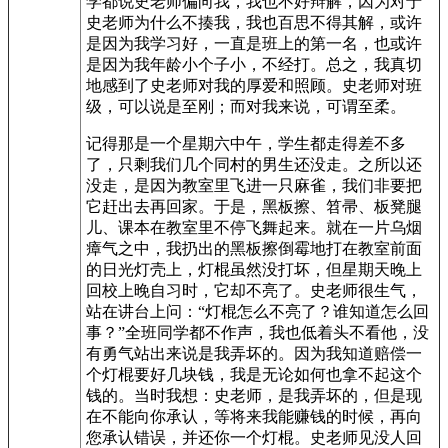
学都说史老师偏向我，我也不好辩解，因为对于
史老师为什么不揍我，我也百思不得其解，或许
是因为我学习好，一直是班上的第一名，也或许
是因为我年龄小个子小，不经打。总之，我真切
地感到了史老师对我的厚爱和照顾。史老师对班
级，可以说是至刚；而对我来说，可谓至柔。
记得那是一个星期六中午，学生都走得差不多
了，只剩我们几个同村的男生还没走。之所以还
没走，是因为教室里飞进一只麻雀，我们非要把
它赶出去再回家。于是，黑板擦、笤帚、板凳腿
儿、课本在教室里不停飞舞起来。就在一片乌烟
瘴气之中，我扔出的黑板擦倒霉地打在教室前面
的日光灯壳上，灯棍虽然没打坏，但星期天晚上
回校上晚自习时，它却不亮了。史老师很生气，
站在讲台上问：“灯棍怎么不亮了？谁知道怎么回
事？”全班同学都不作声，我也低着头不看他，没
有勇气站出来说是我弄坏的。因为我知道赔偿一
个灯棍要好几块钱，我是无论如何也拿不起这个
钱的。当时我想：史老师，是我弄坏的，但是现
在不能向你承认，等将来我能赚钱的时候，再向
您承认错误，并还你一个灯棍。史老师见没人回