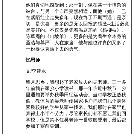
他们真切地感受到：那一刻，像在某一个嘈杂的
站台，与另一个自己突然相逢，而他（她），已
在紫陌红尘走失多年，现在终于不期而遇，是亲
切，是惊喜，更多的是无以回报的感激--生活必竟
是美好的。不仅仅是凭着温庭筠的《杨柳枝》、
陈草庵的《山坡羊》，更多的是为着生命本身的
圣洁与尊严，人在旅途，他与她也许真的又多了
一份要认真活下去的勇气。
忆恩师
文/李建永
望月思乡，我想起了老家故去的吴老师。三十多
年前我在家乡小学读书，那一年临近中秋节，乡
里通知要举办秋季田径运动会。当时学校正放秋
假，教体育的吴老师便挨家挨户把我们几个身体
素质较好的学生从家中找来。我们那时在家里也
算得上小半个劳力，尽管家长们都不愿让我们回
学校，但是禁不住吴老师一番软磨硬泡，最后都
参加了赛前集训。