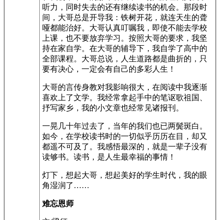
听力，同时失去的还有继续读书的机会。那段时
间，大哥总是开导我：铁树开花，就连天生的聋
哑都能治好。大哥认真叮嘱我，即使不能去学校
上课，也不要放弃学习。按照大哥的要求，我坚
持在家自学。在大哥的辅导下，我自学了高中的
全部课程。大哥总说，人生道路都是曲折的，只
要有决心，一定会有自己的多彩人生！
大哥的言传身教对我影响很大，在阅读中我逐渐
喜欢上了文学。我经常拿起手中的笔讴歌祖国、
抒写家乡，我的小文章也经常见诸报刊。
一晃几十年过去了，当年的我们也已两鬓斑白。
如今，在学校读书时的一切似乎历历在目，却又
都遥不可及了。我感悟最深的，就是一辈子没有
读够书。读书，是人生最幸福的事情！
灯下，想起大哥，想起美好的学生时代，我的眼
角湿润了……
难忘恩师