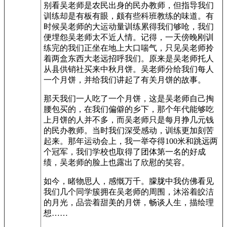
别看吴老师是农民出身的民办教师，但指导我们
训练却是有板有眼，颇有些科班教练的味道。有
时候吴老师的大运动量训练累得我们够呛，我们
便埋怨吴老师太不近人情。记得，一天傍晚刚训
练完的我们正坐在地上大口喘气，只见吴老师拎
着两盒东西大老远招呼我们。原来是吴老师托人
从县供销社买来中秋月饼。吴老师分给我们每人
一个月饼，并给我们讲起了有关月饼的故事。
那天我们一人吃了一个月饼，这是吴老师自己掏
腰包买的，在我们偏僻的乡下，那个年代能够吃
上月饼的人并不多，而吴老师只是每月挣几元钱
的民办教师。当时我们深受感动，训练更加刻苦
起来。那年运动会上，我一举夺得100米和跳远两
个冠军，我们学校也取得了团体第一名的好成
绩，吴老师的脸上也露出了欣慰的笑容。
如今，睹物思人，感慨万千。朦胧中我仿佛看见
我们几个同学簇拥在吴老师的周围，沐浴着皎洁
的月光，品尝着甜美的月饼，畅谈人生，描绘理
想……