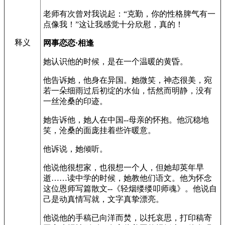
老师有次曾对我说起：“克勤，你的性格脾气有一
点像我！”这让我感觉十分欣慰，真的！
释义
网事恋恋·相逢
她认识他的时候，是在一个温暖的黄昏。
他告诉她，他身在异国。她微笑，神态很美，宛
若一朵细雨过后初绽的水仙，恬然而明静，没有
一丝沧桑的印迹。
她告诉他，她人在中国--母亲的怀抱。他沉稳地
笑，沧桑的面庞挂着些许暖意。
他诉说，她倾听。
他说他很想家，也很想一个人，但她却英年早
逝……读中学的时候，她教他们语文。他为怀念
这位恩师写篇散文--《轻烟缕缕叩师魂》。他说自
己是动真情写就，文字真挚漂亮。
他说他的手稿已向洋而焚，以托哀思，打印稿寄