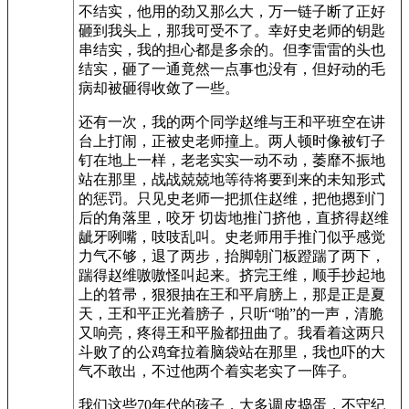
不结实，他用的劲又那么大，万一链子断了正好
砸到我头上，那我可受不了。幸好史老师的钥匙
串结实，我的担心都是多余的。但李雷雷的头也
结实，砸了一通竟然一点事也没有，但好动的毛
病却被砸得收敛了一些。
还有一次，我的两个同学赵维与王和平班空在讲
台上打闹，正被史老师撞上。两人顿时像被钉子
钉在地上一样，老老实实一动不动，萎靡不振地
站在那里，战战兢兢地等待将要到来的未知形式
的惩罚。只见史老师一把抓住赵维，把他摁到门
后的角落里，咬牙 切齿地推门挤他，直挤得赵维
龇牙咧嘴，吱吱乱叫。史老师用手推门似乎感觉
力气不够，退了两步，抬脚朝门板蹬踹了两下，
踹得赵维嗷嗷怪叫起来。挤完王维，顺手抄起地
上的笤帚，狠狠抽在王和平肩膀上，那是正是夏
天，王和平正光着膀子，只听“啪”的一声，清脆
又响亮，疼得王和平脸都扭曲了。我看着这两只
斗败了的公鸡耷拉着脑袋站在那里，我也吓的大
气不敢出，不过他两个着实老实了一阵子。
我们这些70年代的孩子，大多调皮捣蛋，不守纪