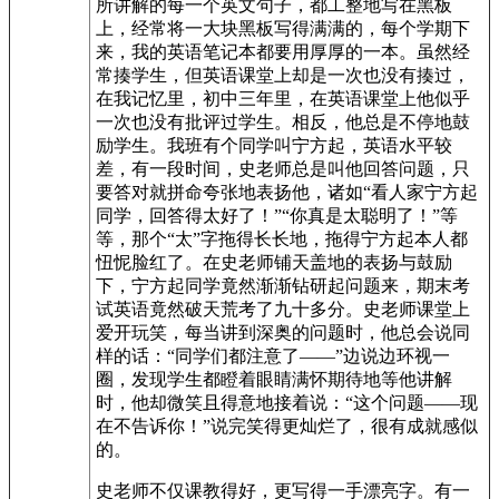
所讲解的每一个英文句子，都工整地写在黑板
上，经常将一大块黑板写得满满的，每个学期下
来，我的英语笔记本都要用厚厚的一本。虽然经
常揍学生，但英语课堂上却是一次也没有揍过，
在我记忆里，初中三年里，在英语课堂上他似乎
一次也没有批评过学生。相反，他总是不停地鼓
励学生。我班有个同学叫宁方起，英语水平较
差，有一段时间，史老师总是叫他回答问题，只
要答对就拼命夸张地表扬他，诸如“看人家宁方起
同学，回答得太好了！”“你真是太聪明了！”等
等，那个“太”字拖得长长地，拖得宁方起本人都
忸怩脸红了。在史老师铺天盖地的表扬与鼓励
下，宁方起同学竟然渐渐钻研起问题来，期末考
试英语竟然破天荒考了九十多分。史老师课堂上
爱开玩笑，每当讲到深奥的问题时，他总会说同
样的话：“同学们都注意了——”边说边环视一
圈，发现学生都瞪着眼睛满怀期待地等他讲解
时，他却微笑且得意地接着说：“这个问题——现
在不告诉你！”说完笑得更灿烂了，很有成就感似
的。
史老师不仅课教得好，更写得一手漂亮字。有一