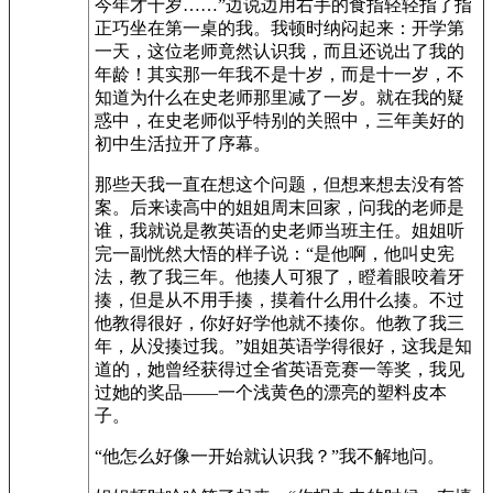
今年才十岁……”边说边用右手的食指轻轻指了指
正巧坐在第一桌的我。我顿时纳闷起来：开学第
一天，这位老师竟然认识我，而且还说出了我的
年龄！其实那一年我不是十岁，而是十一岁，不
知道为什么在史老师那里减了一岁。就在我的疑
惑中，在史老师似乎特别的关照中，三年美好的
初中生活拉开了序幕。
那些天我一直在想这个问题，但想来想去没有答
案。后来读高中的姐姐周末回家，问我的老师是
谁，我就说是教英语的史老师当班主任。姐姐听
完一副恍然大悟的样子说：“是他啊，他叫史宪
法，教了我三年。他揍人可狠了，瞪着眼咬着牙
揍，但是从不用手揍，摸着什么用什么揍。不过
他教得很好，你好好学他就不揍你。他教了我三
年，从没揍过我。”姐姐英语学得很好，这我是知
道的，她曾经获得过全省英语竞赛一等奖，我见
过她的奖品——一个浅黄色的漂亮的塑料皮本
子。
“他怎么好像一开始就认识我？”我不解地问。