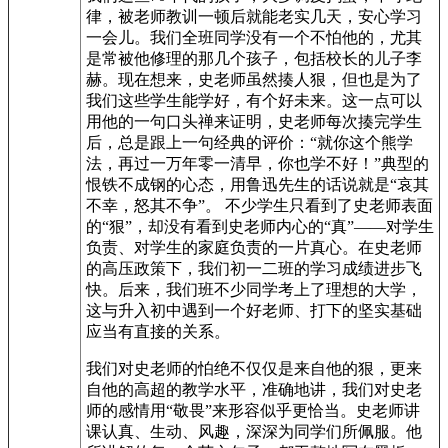
律，被老师教训一顿后就能老实几天，安心学习
一会儿。我们全班同学没有一个不怕他的，尤其
是常被他修理的那几个孩子，包括校长的儿子李
赫。现在想来，史老师虽然揍人狠，但也是为了
我们这些学生能学好，有个好未来。这一点可以
用他的一句口头禅来证明，史老师每次揍完学生
后，总是跟上一句经典的评价：“就你这个熊学
法，再过一万年零一清早，你也学不好！”典型的
恨铁不成钢的心态，用鲁迅先生的话说就是“哀其
不幸，怒其不争”。 不少学生只看到了史老师表面
的“狠”，却没有看到史老师内心的“真”——对学生
负责、对学生的家庭负责的一片真心。在史老师
的高压政策下，我们初一二班的学习成绩进步飞
快。后来，我们班不少同学考上了理想的大学，
这与升入初中遇到一个好老师、打下的坚实基础
应当有直接的关系。
我们对史老师的怕绝不仅仅是来自他的狠，更来
自他的高超的教学水平，准确地讲，我们对史老
师的感情用“敬畏”来形容似乎更恰当。史老师讲
课认真、生动、风趣，深深为同学们所佩服。他