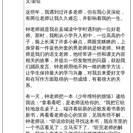
文/梁征
这些年，我遇到过许多老师，但在我心灵深处，
有两位老师让我久久难忘，并影响着我的一生。
钟老师就是我在县城读中学时遇到的一位好老
师。那时，我刚从小学升入初中，一位高高的个
子，脸上长满了许多小麻点，两眼笑眯眯的，上
身穿着一件蓝色外套的男老师就是钟老师。钟老
师是我们的语文老师，他经常讲一些和课文内容
相关的故事，并提出一些发散性的问题，鼓励我
们踊跃发言。钟老师用他不拘一格的教学方法，
让学生保持最大的学习兴趣，对我后来爱好文学
和在写作方面取得的一些成绩，有着很大的关
系。
有一天，钟老师把一本《少年维特的烦恼》递给
我说：“拿着看吧，是老师送给你的。”我把它轻
轻地放在桌子上，端详着崭新的还散发着书香的
新书，再看看老师会心的笑容，见我有些不解，
钟老师说：“听说你到处寻找这本书，我在市里的
一个书店看见了，立马买下了。”听完老师的解