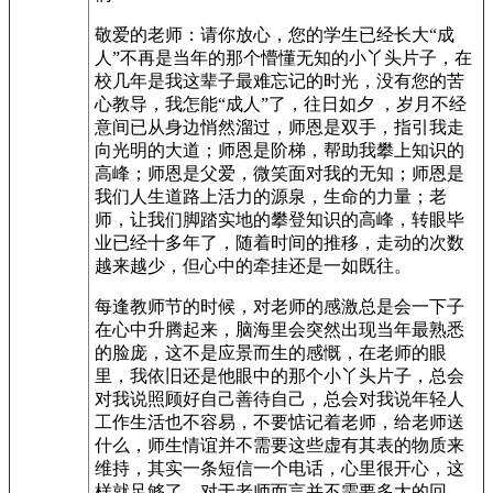
敬爱的老师：请你放心，您的学生已经长大“成
人”不再是当年的那个懵懂无知的小丫头片子，在
校几年是我这辈子最难忘记的时光，没有您的苦
心教导，我怎能“成人”了，往日如夕 ，岁月不经
意间已从身边悄然溜过，师恩是双手，指引我走
向光明的大道；师恩是阶梯，帮助我攀上知识的
高峰；师恩是父爱，微笑面对我的无知；师恩是
我们人生道路上活力的源泉，生命的力量；老
师，让我们脚踏实地的攀登知识的高峰，转眼毕
业已经十多年了，随着时间的推移，走动的次数
越来越少，但心中的牵挂还是一如既往。
每逢教师节的时候，对老师的感激总是会一下子
在心中升腾起来，脑海里会突然出现当年最熟悉
的脸庞，这不是应景而生的感慨，在老师的眼
里，我依旧还是他眼中的那个小丫头片子，总会
对我说照顾好自己善待自己，总会对我说年轻人
工作生活也不容易，不要惦记着老师，给老师送
什么，师生情谊并不需要这些虚有其表的物质来
维持，其实一条短信一个电话，心里很开心，这
样就足够了，对于老师而言并不需要多大的回