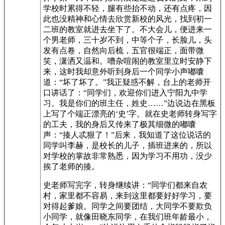
学校时累得不轻，腿有些抬不动，还有点疼，因
此也没精神和心情去欣赏新校的风光，找到初一
二班的教室就进去坐下了。不大会儿，便进来一
个男老师，三十岁不到，中等个子，长脸儿，头
发有点卷，自然向后梳，五官很端正，面带微
笑，潇洒又温和。嘈杂喧闹的教室里立时安静下
来，这时我却意外听到身后一个同学小声嘟囔
道：“坏了坏了。”我正疑惑不解，台上的老师开
口讲话了：“同学们，欢迎你们进入宁阳九中学
习。我是你们的班主任，姓史……”边说边在黑板
上写了个端正漂亮的‘史’字。就在史老师转身写字
的工夫，我的身后又传来了极其细微的嘟囔
声：“揍人忒狠了！”后来，我知道了这位说话的
同学叫李赫，是校长的儿子，插班进来的，所以
对学校的掌故非常熟悉，因为学习不用功，没少
挨了老师的揍。
史老师写完字，转身继续讲：“同学们都来自农
村，家里都不容易，来到这里都要好好学习，要
对得起爹娘。同学之间要团结，大同学不要欺负
小同学，就像田晓东同学，在我们班年龄最小，