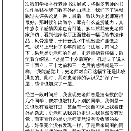
次我们学校举行老师书法展览，将很多老师的书
法作品贴在我们教室外的山墙上，我们下了课就
跑过去评头论足一番，最后一致认为史老师写得
最好。那时候年龄尚小，哪有什么鉴赏能力，其
中掺杂了感情因素也有可能。多年后我去史老师
家拜访，看到他家客厅正面挂着一幅毛笔书法作
品，风骨瘦硬，于行云流水中现出些许孤傲之
气。我马上想起了多年前那次书法展，询问之
下，果然是史老师的作品。史老师指着横幅，微
笑着介绍说：“这是三十岁后写的，孔老夫子说人
三十而立，三十之前和三十之后的感悟就是不一
样。”我能感觉出，史老师对自己这幅字还是比较
满意的。此时，我对史老师的认识又加深了一
层，感情也加深了一层。
经过一段时间后，我发现史老师总是揍有数的那
几个同学，偶尔也敲打几下别的同学。我倒是一
次也没有被敲打过，甚至有一次自习课上我看课
外的杂志，史老师从我身边走过去我竟然没有发
觉，而更奇怪的是史老师竟然没有没收我的杂
志，好像完全没有发现一样。于是后来周围的同