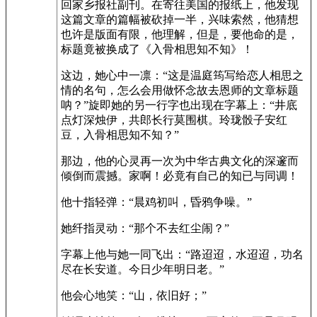
回家乡报社副刊。在寄往美国的报纸上，他发现
这篇文章的篇幅被砍掉一半，兴味索然，他猜想
也许是版面有限，他理解，但是，要他命的是，
标题竟被换成了《入骨相思知不知》！
这边，她心中一凛：“这是温庭筠写给恋人相思之
情的名句，怎么会用做怀念故去恩师的文章标题
呐？”旋即她的另一行字也出现在字幕上：“井底
点灯深烛伊，共郎长行莫围棋。玲珑骰子安红
豆，入骨相思知不知？”
那边，他的心灵再一次为中华古典文化的深邃而
倾倒而震撼。家啊！必竟有自己的知已与同调！
他十指轻弹：“晨鸡初叫，昏鸦争噪。”
她纤指灵动：“那个不去红尘闹？”
字幕上他与她一同飞出：“路迢迢，水迢迢，功名
尽在长安道。今日少年明日老。”
他会心地笑：“山，依旧好；”