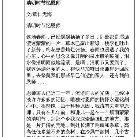
清明时节忆恩师
文/童仁无悔
清明时节忆恩师
这场春雨，已经飘飘扬扬了多日，到处都是湿漉
漉迷蒙蒙的一片，草木已露出新绿，桃李也吐出
了新芳，梅花更是灿烂张扬。春雨也浸透了我的
心房，心中的思念又像开闸的泉水般的喷涌，泪
水像清明雨似地流淌。是啊，清明节又要到了。
我这远游外乡的人，得快马加鞭日夜兼程赶回故
里，去祭奠我们那些早已仙逝的亲人，还有我的
恩师……
恩师离去已近三十年，流逝而去的光阴，已经冲
淡许许多多的记忆，唯独对恩师的情怀永远铭刻
心中。很惭愧，由于种种原因，我疏有去看望恩
师，只有在几年前，和谦儿一起在一个烟雨蒙蒙
的清明节，到那个令我深深牵肠挂肚的地方。那
是一片开阔的荒地，到处长满了荆棘和杂草，高
高低低参差不齐的杂树，在冷风中颤抖，几个古