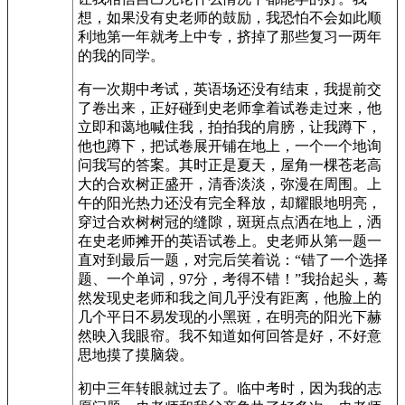
想，如果没有史老师的鼓励，我恐怕不会如此顺
利地第一年就考上中专，挤掉了那些复习一两年
的我的同学。
有一次期中考试，英语场还没有结束，我提前交
了卷出来，正好碰到史老师拿着试卷走过来，他
立即和蔼地喊住我，拍拍我的肩膀，让我蹲下，
他也蹲下，把试卷展开铺在地上，一个一个地询
问我写的答案。其时正是夏天，屋角一棵苍老高
大的合欢树正盛开，清香淡淡，弥漫在周围。上
午的阳光热力还没有完全释放，却耀眼地明亮，
穿过合欢树树冠的缝隙，斑斑点点洒在地上，洒
在史老师摊开的英语试卷上。史老师从第一题一
直对到最后一题，对完后笑着说：“错了一个选择
题、一个单词，97分，考得不错！”我抬起头，蓦
然发现史老师和我之间几乎没有距离，他脸上的
几个平日不易发现的小黑斑，在明亮的阳光下赫
然映入我眼帘。我不知道如何回答是好，不好意
思地摸了摸脑袋。
初中三年转眼就过去了。临中考时，因为我的志