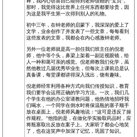
释，我内心窃喜自己能得到老师馈赠的“宝贝”。
那时，我觉得这比世界上任何东西都要珍贵，因
为这是我平生第一次得到别人的礼物。
初中三年，在钟老师的启蒙下，我深深的爱上了
文学，业余创作了并发表了一些文章，每每看到
这些发表的文章，我都会在内心感激钟老师。
另外一位老师就是高一担任我们班主任的倪老
师，他中等个头，鼻梁上架着一副近视眼镜，给
人一种和蔼可亲的感觉。倪老师教我们化学，虽
然他教过几届优秀毕业生，但每次上课前总是认
真备课，每堂课都讲得深入浅出，饶有趣味。
倪老师经常利用各种方式向我们传授知识，教育
我们要学会运用正确的学习方法。一次，我们几
个学生在他的办公室请教问题，他热情地招呼我
们喝水，一个同学在倒水时将保温瓶的塞子顺手
放在桌面上，倪老师风趣地说：“这可是违反了操
作规程。”他指的是，在做化学实验取药品时，应
将瓶塞取出反放在案子上。大家听了都会心地笑
了，也在这笑声中加深了记忆，巩固了知识。