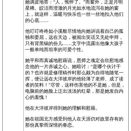
她调皮地答：“人，憔悴了。”而窗外，正是月明
星稀。皎洁而澄澈的月光如水地流泻在她的窗
上，就这样，温暖与快乐也一丝一丝地扣入他们
的心底……
他叮叮咚咚如小溪般尽情地向她诉说着自己的孤
独和委屈，远在天边，被闹出笑话又无处申辩，
只有背黑锅的份儿……文字中流露出他像大孩子
一般单纯而坦率的可爱个性。
她平和而真诚地慰藉说，恩师之魂定会欣慰地感
念他的一片赤诚之心。她暗讨：“是哪个伙计干
的？也许就是修理稿件时那么颇为自得地随笔一
挥，便让远在大洋彼岸的他轻薄了老师、成了读
者的笑料！”尽管，这样伤害他的不是她，但是，
电脑前的她脸上泛出淡淡的红晕，那是她发自内
心的羞愧！
他在大洋彼岸得到她的理解和慰藉。
她在祖国北方感受到他人在天涯仍对故里存有的
那份真挚而深情的眷恋。