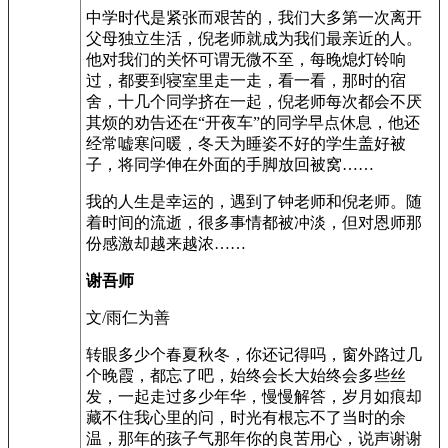
中学时代是紧张而艰苦的，我们大多第一次离开
父母独立生活，倪老师就成为我们最亲近的人。
他对我们的关怀可谓无微不至，每晚熄灯铃响
过，都要到寝室里走一走，看一看，那时的宿
舍，十几个同学挤在一起，倪老师每次都会不厌
其烦的劝告还在“开夜车”的同学早点休息，他还
经常嘘寒问暖，冬天为睡姿不好的学生盖好被
子，将同学伸在外面的手脚放回被窝……
我的人生是幸运的，遇到了钟老师和倪老师。随
着时间的流逝，很多事情都被冲淡，但对恩师那
份感激却越来越浓……
谢吾师
文/雨仁为善
转眼多少个春夏秋冬，你还记得吗，窗外路过几
个晚霞，都忘了吧，始终会长大始终会多些丝
发，一起走过多少年华，慢慢解答，岁月如痕却
藏不住我心里的问，时光有根忘不了当时的余
温，那年的孩子气那年你的良苦用心，说声谢谢