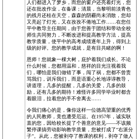
人们都进入了梦乡，而您的窗户还亮着灯光，您
还在批改作业，在备课；清晨，当黎明前淡青色
的残月还桂在天空，森森的阴霾尚未消散，您却
又亮起了灯光，又在孜孜不倦地工作……在您任
平中教导主任期间，由于您善于团结和带动全校
师生共同努力，不断改进和提高教学方法，提高
教学质量，使平中的高考成绩逐年上升，得到上
级的好评。您的教学成就，是有目共睹的啊！
恩师！您就象一棵大树，庇护着我们成长。不论
什么时候，您都用温和，慈祥的目光注视着我
们，哪怕是我们做错了事，闯了祸，您都不曾责
骂我们，训斥我们，而是语重心长地谆谆教导，
讲道理，几多的提醒，几多的关爱，几多的鼓
励，还有几多的期待！难怪许多同学毕业时都含
着眼泪，拉着您的手不舍离去……
令我们痛心的是，像你这样一位德高望重的优秀
的人民教师，竟也遭受厄运。在1957年，诚实耿
直的您，因给校长提了个善意的意见——不该频
繁停课搞劳动影响教学质量，您被打成了“右派分
子”。从此，您被剥夺了教课的权利，剥夺了做人