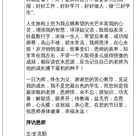
报，好好工作，好好学习，好好做人，做“三好学
生”。
人生旅程上您为我点燃希望的光芒丰富我的心
灵，增添我的智慧，谆谆如父语，殷殷似友亲，
轻盈数行字，浓抹一生人，寄望后来者，成功报
师尊，高山不移，碧水常流，我师恩泽，在心永
留！岁月悄悄溜走，世事变幻，恩师的表率，却
常常在我左右，不管一个人取得多么值得骄傲的
成就，都应该饮水思源，应当记住自己的老师为
他的成长播下最初的种子！
一日为师，终生为父。谢谢您的苦心教导，见证
我的成长，我不是您最出色的学生，而您却是我
最崇敬的老师，恩师情，永不忘；授知识，功无
量；解疑惑，眼界开；传教诲，益无穷；念恩
师，心头暖；送祝福，表心意。在您的节日里，
祝恩师身体健康，幸福永远！
拜访恩师
文/史克勤