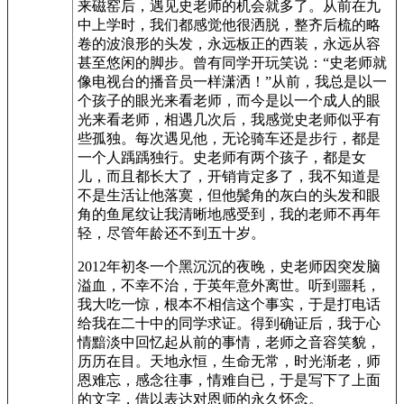
来磁窑后，遇见史老师的机会就多了。从前在九
中上学时，我们都感觉他很洒脱，整齐后梳的略
卷的波浪形的头发，永远板正的西装，永远从容
甚至悠闲的脚步。曾有同学开玩笑说：“史老师就
像电视台的播音员一样潇洒！”从前，我总是以一
个孩子的眼光来看老师，而今是以一个成人的眼
光来看老师，相遇几次后，我感觉史老师似乎有
些孤独。每次遇见他，无论骑车还是步行，都是
一个人踽踽独行。史老师有两个孩子，都是女
儿，而且都长大了，开销肯定多了，我不知道是
不是生活让他落寞，但他鬓角的灰白的头发和眼
角的鱼尾纹让我清晰地感受到，我的老师不再年
轻，尽管年龄还不到五十岁。
2012年初冬一个黑沉沉的夜晚，史老师因突发脑
溢血，不幸不治，于英年意外离世。听到噩耗，
我大吃一惊，根本不相信这个事实，于是打电话
给我在二十中的同学求证。得到确证后，我于心
情黯淡中回忆起从前的事情，老师之音容笑貌，
历历在目。天地永恒，生命无常，时光渐老，师
恩难忘，感念往事，情难自已，于是写下了上面
的文字，借以表达对恩师的永久怀念。