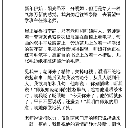
新年伊始，阳光虽不十分明媚，但还是给人一种
气象万新的感觉。我匆匆赶往福泉路，去看望中
学班主任张老师。
屋里显得很宁静，只有老师和师娘两人。老师穿
着一套蓝灰色紧身羽绒服靠在藤椅上看电视，弯
曲的双手平放膝盖上，旁边茶几上放着一杯淡淡
的菊花茶，电视的音量调得很轻。师娘好像正在
练习毛笔字，靠窗台的书桌上放着一本楷贴、几
张毛边纸和蘸满墨汁的毛笔。
见我来，老师来了精神，关掉电视，滔滔不绝地
说起家事，随后又与我谈古论今，从凡人说到伟
人。我欲与附和几句，他却说：“你别插嘴，听我
说！”师娘知晓老师的性格脾气，趁给他送喂茶水
时，朝我眨了眨眼睛：“今天你来了，他的话就多
了，平日不愿说话，还嫌烦！”我明白师娘的用
意，朝她微微地笑了笑。
老师说话很吃力，仅剩两颗门牙的嘴巴说起话来
一鼓一瘪的，我目视他的表情静静地聆听，倒也