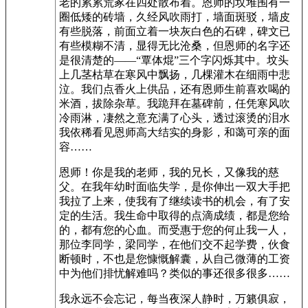
老的累累荒冢在四处散布着。恩师的坟堆围有一
圈低矮的砖墙，久经风吹雨打，墙面斑驳，墙皮
有些脱落，前面立着一块灰白色的石碑，碑文已
有些模糊不清，显得无比沧桑，但恩师的名字还
是很清楚的——“覃体焜”三个字闪烁其中。坟头
上几茎枯草在寒风中飘扬，几棵灌木在细雨中悲
泣。我们点香火上供品，还有恩师生前喜欢喝的
米酒，拔除杂草。我跪拜在墓碑前，任凭寒风吹
冷雨淋，凄然之意充满了心头，透过滚烫的泪水
我依稀看见恩师高大结实的身影，和蔼可亲的面
容……
恩师！你是我的老师，我的兄长，又像我的慈
父。在我年幼时面临失学，是你伸出一双大手把
我拉了上来，使我有了继续读书的机会，有了安
定的生活。我生命中取得的点滴成绩，都是您给
的，都有您的心血。而受惠于您的何止我一人，
那位李同学，梁同学，在他们交不起学费，伙食
断顿时，不也是您慷慨解囊，从自己微薄的工资
中为他们排忧解难吗？类似的事还很多很多……
我永远不会忘记，每当夜深人静时，万籁俱寂，