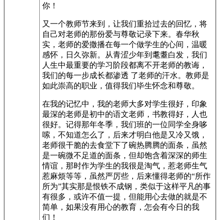
你！
又一个教师节来到，让我们重拾过去的回忆，将
自己对老师的那份爱与尊敬记录下来。春华秋
实，老师的爱撒播在每一个做学生的心间，温暖
感怀，日久弥新。从青涩少年到耄耋白发，我们
人生中最重要的学习阶段都离不开老师的教诲，
我们的每一步成长都渗透 了老师的汗水。教师是
如此崇高的职业，值得我们毕生怀念和尊敬。
在我的记忆中，我的老师大多对学生很好，印象
最深的老师是初中的语文老师，书教得好，人也
很好。记得那年冬季，我们班的一位同学全身哆
嗦，不知道怎么了，后来才明白他是又冷又饿，
老师很干脆的去食堂下了碗热腾腾的面条，虽然
是一碗微不足道的面条，但却饱含着深深的师生
情谊，那时作为学生的我很是淘气，惹老师生气
惹麻烦等等，虽然严厉些，后来懂得老师的“所作
所为”其实那是恨铁不成钢，类似于这样平凡的事
有很多，或许不值一提，但能用心去做的就是不
简单，如果没有用心的教育，怎会有今日的我
们！