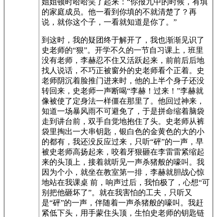
姐姐顿时哈哈笑了起来：“你报九中的时候，有填
的家庭成员。他一看到你填的不就清楚了？再
说，就你这个子，一看就知道是你了。”
到这时，我的疑团终于解开了，我也渐渐见识了
史老师的“狠”。开学不久的一节自习课上，班里
没有老师，李赫忍不住又活跃起来，前前后后地
找人说话，不巧正被窗外的史老师看个正着。史
老师阴沉着脸推门进来时，他的上半个身子还没
转回来，史老师一声断喝“李赫！过来！”李赫就
像被使了定身法一样僵在那里了。他回过神来，
知道一场暴风雨不可避免了，于是拼命缩着脑袋
走到讲台前，双手自觉地抱住了头。史老师从裤
袋里掏出一大串钥匙，银白色的金黄色的大的小
的都有，我还没反应过来，只听“砰”的一声，早
被史老师高扬起来，咬着牙狠砸在李雷雷紧缩起
来的头顶上，接着就听见一声杀猪般的嚎叫。我
因为个小，就坐在教室第一排，李赫就胆战心惊
地站在我课桌 前，响声过后，我怕极了，心想“可
别把他砸坏了”。就在我害怕的工夫，只听又
是“砰”的一声，伴随着一声杀猪般的嚎叫。我赶
紧低下头，用手蒙住头顶，生怕史老师的钥匙链