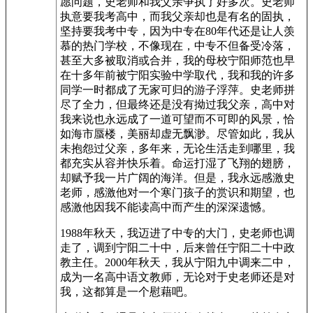
愿问题，史老师和我父亲争执了好多次。史老师
执意要我考高中，而我父亲却也是有名的固执，
坚持要我考中专，因为中专在80年代还是让人羡
慕的热门学校，不像现在，中专不但备受冷落，
甚至大多被取消或合并，我的母校宁阳师范也早
在十多年前被宁阳实验中学取代，我和我的许多
同学一时都成了无家可归的游子浮萍。史老师拼
尽了全力，但最终还是没有拗过我父亲，高中对
我来说也永远成了一道可望而不可即的风景，恰
如海市蜃楼，美丽却虚无飘渺。尽管如此，我从
未抱怨过父亲，多年来，无论生活走到哪里，我
都充实从容并快乐着。命运打湿了飞翔的翅膀，
却赋予我一片广阔的海洋。但是，我永远感激史
老师，感激他对一个寒门孩子的赏识和期望，也
感激他因我不能读高中而产生的深深遗憾。
1988年秋天，我迈进了中专的大门，史老师也调
走了，调到宁阳二十中，后来曾任宁阳二十中政
教主任。2000年秋天，我从宁阳九中调来二中，
成为一名高中语文教师，无论对于史老师还是对
我，这都算是一个慰藉吧。